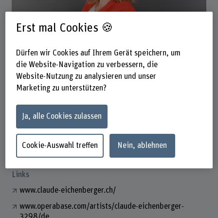
Erst mal Cookies 🍪
Claude Eichenberger
Dürfen wir Cookies auf Ihrem Gerät speichern, um
Dozentin Gesang
die Website-Navigation zu verbessern, die
Website-Nutzung zu analysieren und unser
Marketing zu unterstützen?
Kontakt
+41 31 848 55 51
Ja, alle Cookies zulassen
E-Mail anzeigen
Cookie-Auswahl treffen
Nein, ablehnen
www.bfh.ch/de/claude-eichenberger
Links
www.claude-eichenberger.ch/
www.operabase.com/artists/claude-eichenberger-
3298/de