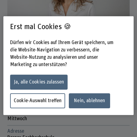
Erst mal Cookies 🍪
Tanja Siegenthaler
Wissenschaftliche Assistentin
Dürfen wir Cookies auf Ihrem Gerät speichern, um
Kontakt
die Website-Navigation zu verbessern, die
Website-Nutzung zu analysieren und unser
+41 31 848 53 04
Marketing zu unterstützen?
E-Mail anzeigen
Ja, alle Cookies zulassen
www.bfh.ch/de/tanja-siegenthaler
Präsenzzeit
Cookie-Auswahl treffen
Nein, ablehnen
Montag
Dienstag
Mittwoch
Adresse