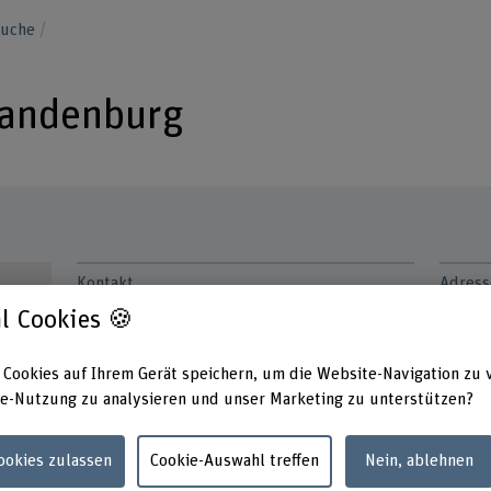
suche
randenburg
Kontakt
Adress
Berner
l Cookies 🍪
+41 31 848 63 66
Hochsc
Forsch
E-Mail anzeigen
Feller
 Cookies auf Ihrem Gerät speichern, um die Website-Navigation zu 
3027 B
e-Nutzung zu analysieren und unser Marketing zu unterstützen?
www.bfh.ch/de/aurelia-luisa-brandenburg
Links
Cookies zulassen
Cookie-Auswahl treffen
Nein, ablehnen