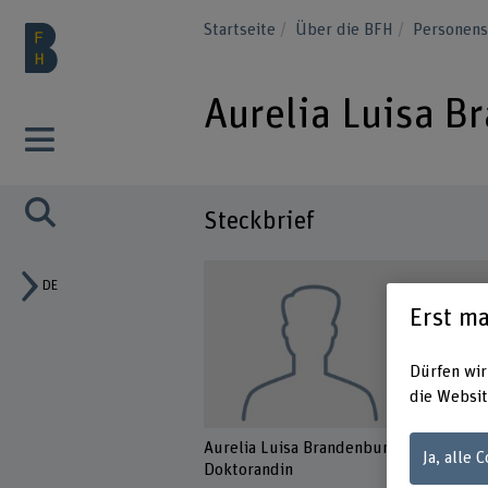
Startseite
Über die BFH
Personen
Aurelia Luisa B
Steckbrief
DE
Erst ma
Dürfen wir
die Websit
Aurelia Luisa Brandenburg
Ja, alle 
Doktorandin