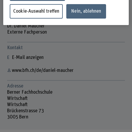
Cookie-Auswahl treffen
Nein, ablehnen
Dr. Daniel Maucher
Externe Fachperson
Kontakt
E-Mail anzeigen
www.bfh.ch/de/daniel-maucher
Adresse
Berner Fachhochschule
Wirtschaft
Wirtschaft
Brückenstrasse 73
3005 Bern