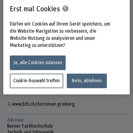
Erst mal Cookies 🍪
Dürfen wir Cookies auf Ihrem Gerät speichern, um
die Website-Navigation zu verbessern, die
Website-Nutzung zu analysieren und unser
Prof. Dr. Roman Grinberg
Marketing zu unterstützen?
Dozent
Ja, alle Cookies zulassen
Kontakt
Cookie-Auswahl treffen
Nein, ablehnen
+41 31 848 50 11
E-Mail anzeigen
www.bfh.ch/de/roman-grinberg
Adresse
Berner Fachhochschule
Technik und Informatik