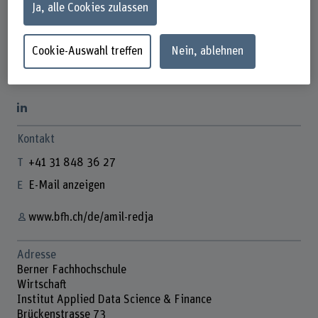
Ja, alle Cookies zulassen
Cookie-Auswahl treffen
Nein, ablehnen
Amil Redja
Doktorand
Kontakt
+41 31 848 36 27
E-Mail anzeigen
www.bfh.ch/de/amil-redja
Adresse
Berner Fachhochschule
Wirtschaft
Institut Applied Data Science & Finance
Brückenstrasse 73