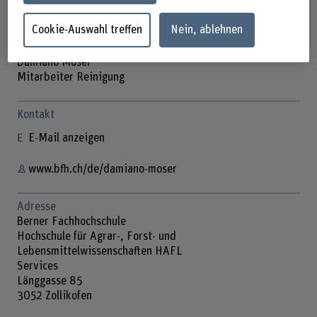
Cookie-Auswahl treffen
Nein, ablehnen
Damiano Moser
Mitarbeiter Reinigung
Kontakt
E-Mail anzeigen
www.bfh.ch/de/damiano-moser
Adresse
Berner Fachhochschule
Hochschule für Agrar-, Forst- und
Lebensmittelwissenschaften HAFL
Services
Länggasse 85
3052 Zollikofen