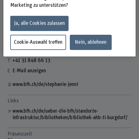
Marketing zu unterstützen?
Ja, alle Cookies zulassen
Stephanie Jenni
Fachspezialistin Hochschulbibliothek
Cookie-Auswahl treffen
Nein, ablehnen
Kontakt
+41 31 848 66 13
E-Mail anzeigen
www.bfh.ch/de/stephanie-jenni
Links
www.bfh.ch/de/ueber-die-bfh/standorte-
infrastruktur/bibliotheken/bibliothek-ahb-ti-burgdorf/
Präsenzzeit