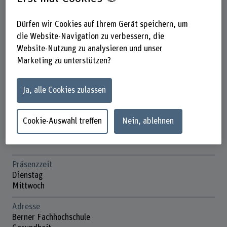
Dürfen wir Cookies auf Ihrem Gerät speichern, um
die Website-Navigation zu verbessern, die
Tabea Schmid
Website-Nutzung zu analysieren und unser
Wissenschaftliche Assistentin
Marketing zu unterstützen?
Kontakt
Ja, alle Cookies zulassen
+41 31 848 62 67
E-Mail anzeigen
Cookie-Auswahl treffen
Nein, ablehnen
www.bfh.ch/de/tabea-schmid
Präsenzzeit
Dienstag
Mittwoch
Adresse
Berner Fachhochschule