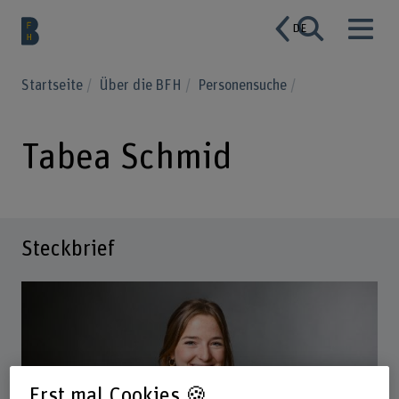
DE
Startseite
Über die BFH
Personensuche
Tabea Schmid
Steckbrief
Erst mal Cookies 🍪