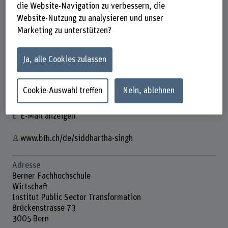
die Website-Navigation zu verbessern, die
Website-Nutzung zu analysieren und unser
Marketing zu unterstützen?
Siddhartha Singh
Wissenschaftlicher Mitarbeiter
Ja, alle Cookies zulassen
Kontakt
Cookie-Auswahl treffen
Nein, ablehnen
+41 31 848 66 12
E-Mail anzeigen
www.bfh.ch/de/siddhartha-singh
Adresse
Berner Fachhochschule
Wirtschaft
Institut Public Sector Transformation
Brückenstrasse 73
3005 Bern