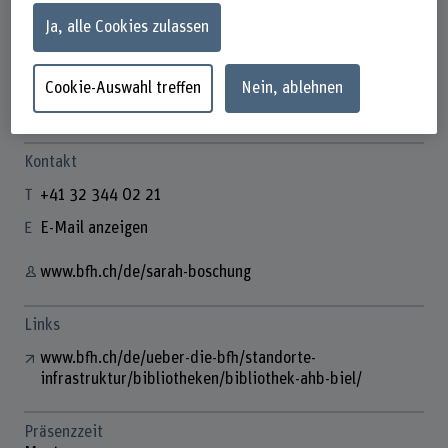
Ja, alle Cookies zulassen
Cookie-Auswahl treffen
Nein, ablehnen
Sarah Boschung
Fachspezialistin Hochschulbibliothek
Kontakt
+41 32 344 02 21
E-Mail anzeigen
www.bfh.ch/de/sarah-boschung
Links
www.bfh.ch/de/ueber-die-bfh/standorte-
infrastruktur/bibliotheken/bibliothek-ahb-biel/
Präsenzzeit