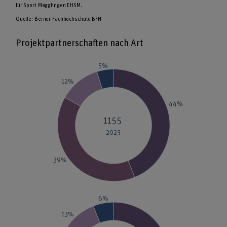
für Sport Magglingen EHSM.

Quelle: Berner Fachhochschule BFH
Projektpartnerschaften nach Art
5%
12%
44%
1155
2023
39%
6%
13%