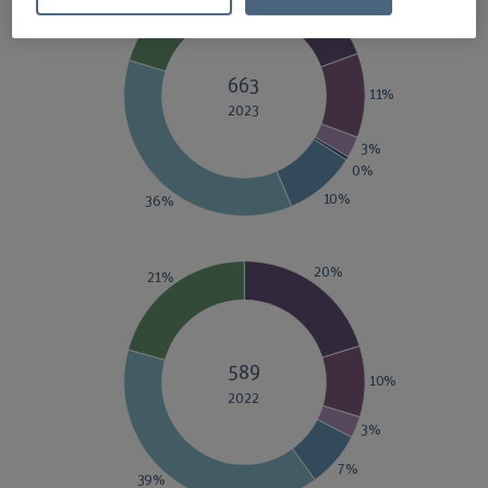
663
11%
2023
3%
0%
10%
36%
20%
21%
589
10%
2022
3%
7%
39%