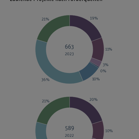
19%
21%
663
11%
2023
3%
0%
10%
36%
20%
21%
589
10%
2022