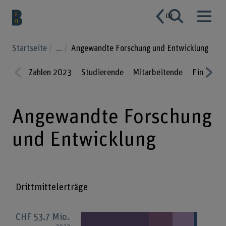
DE
Startseite
...
Angewandte Forschung und Entwicklung
Zahlen 2023
Studierende
Mitarbeitende
Finanzen
Prev
Nex
ious
t
Angewandte Forschung
und Entwicklung
Drittmittelerträge
CHF 53.7 Mio.