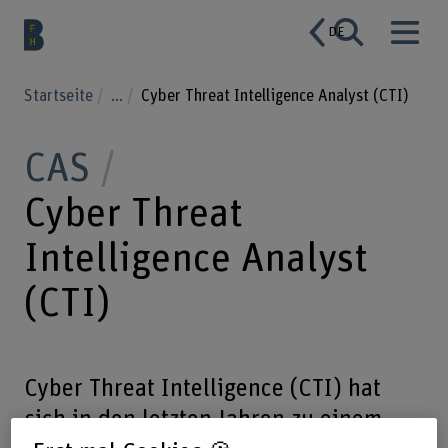
DE
Startseite
...
Cyber Threat Intelligence Analyst (CTI)
CAS
Cyber Threat
Intelligence Analyst
(CTI)
Cyber Threat Intelligence (CTI) hat
sich in den letzten Jahren zu einem