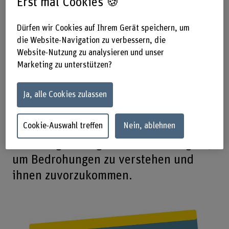
zentralen Element und Instrument der
Erst mal Cookies 🍪
digitalen Informationssicherheit
Dürfen wir Cookies auf Ihrem Gerät speichern, um
entwickelt.
die Website-Navigation zu verbessern, die
Website-Nutzung zu analysieren und unser
CTI richtet Ihren Blick auf das, was
Marketing zu unterstützen?
ausserhalb der eigenen
Unternehmenswelt (und des eigenen
Ja, alle Cookies zulassen
Netzwerks) geschieht und liefert ein
operatives und strategisches Wissen,
Cookie-Auswahl treffen
Nein, ablehnen
das von grundlegender Bedeutung ist,
um Bedrohungen zu verstehen und
ihnen zuvorzukommen.