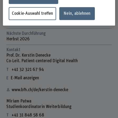
Studienort
Biel, Aarbergstrasse 46 / Online
Cookie-Auswahl treffen
Nein, ablehnen
Departement
Technik und Informatik
Nächste Durchführung
Herbst 2026
Kontakt
Prof. Dr. Kerstin Denecke
Co-Leit. Patient-centered Digital Health
+41 32 321 67 94
E-Mail anzeigen
www.bfh.ch/de/kerstin-denecke
Miriam Patwa
Studienkoordinatorin Weiterbildung
+41 31 848 58 68