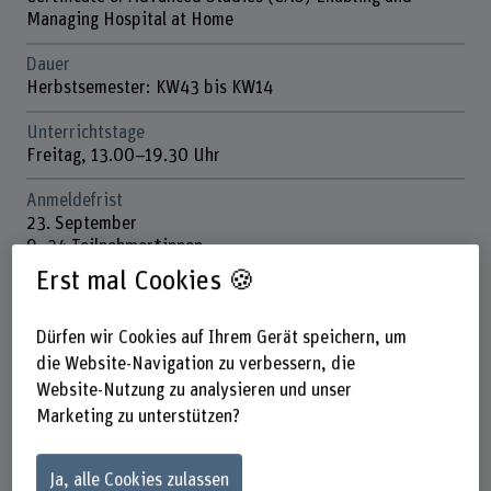
Managing Hospital at Home
Dauer
Herbstsemester: KW43 bis KW14
Unterrichtstage
Freitag, 13.00–19.30 Uhr
Anmeldefrist
23. September
9–24 Teilnehmer*innen
Erst mal Cookies 🍪
Anzahl ECTS
12 ECTS-Credits
Dürfen wir Cookies auf Ihrem Gerät speichern, um
Kosten
die Website-Navigation zu verbessern, die
CHF 7’850
Website-Nutzung zu analysieren und unser
Marketing zu unterstützen?
Unterrichtssprache
Deutsch
Ja, alle Cookies zulassen