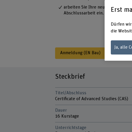
arbeiten Sie Ihre neuesten Erkennt
Erst ma
Abschlussarbeit ein.
Dürfen wir
die Websit
Ja, alle 
Anmeldung (EN Bau)
Zu den I
Steckbrief
Titel/Abschluss
Certificate of Advanced Studies (CAS)
Dauer
16 Kurstage
Unterrichtstage