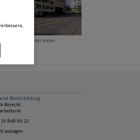
verbessern,
chitekten, Foto Ariel Huber
ariat Weiterbildung
h Abrecht
arbeiterin
 31 848 69 22
il anzeigen