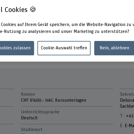
nisse schrittweise in die
l Cookies 🍪
 Cookies auf Ihrem Gerät speichern, um die Website-Navigation zu 
e-Nutzung zu analysieren und unser Marketing zu unterstützen?
© Architektur Müller Sigrist Ar
Cookies zulassen
Cookie-Auswahl treffen
Nein, ablehnen
nfoveranstaltungen
Kosten
Sekret
CHF 6'400.- inkl. Kursunterlagen
Debora
Sachbe
Unterrichtssprache
+41
Deutsch
E-Ma
Studienort