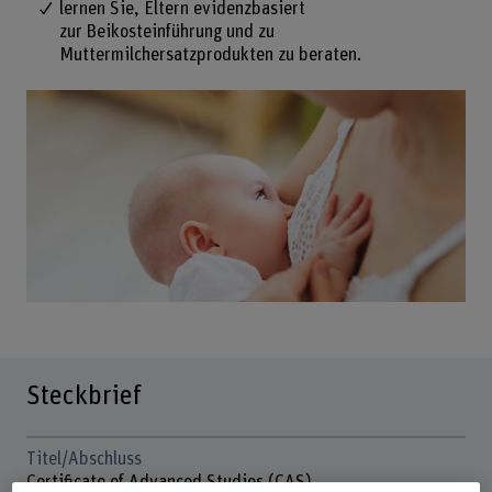
lernen Sie, Eltern evidenzbasiert
zur Beikosteinführung und zu
Muttermilchersatzprodukten zu beraten.
Steckbrief
Titel/Abschluss
Certificate of Advanced Studies (CAS)