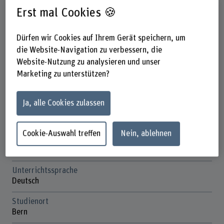
Erst mal Cookies 🍪
Dauer
18 Studientage
Dürfen wir Cookies auf Ihrem Gerät speichern, um
Unterrichtstage
die Website-Navigation zu verbessern, die
Donnerstag, Freitag, Samstag
Website-Nutzung zu analysieren und unser
Marketing zu unterstützen?
Anmeldefrist
9. August 2026 - ausgebucht, wir führen eine Warteliste
Ja, alle Cookies zulassen
Anzahl ECTS
10 ECTS-Credits
Cookie-Auswahl treffen
Nein, ablehnen
Kosten
CHF 5'200
Unterrichtssprache
Deutsch
Studienort
Bern