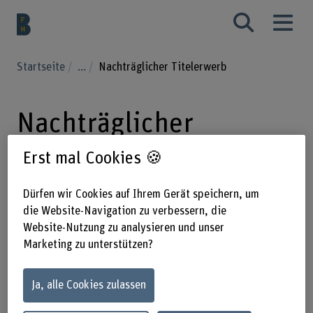
Startseite
...
Nachträglicher Titelerwerb
Nachträglicher
Titelerwerb
Erst mal Cookies 🍪
Dürfen wir Cookies auf Ihrem Gerät speichern, um
Der nachträgliche Titelerwerb
die Website-Navigation zu verbessern, die
Website-Nutzung zu analysieren und unser
ermöglicht es diplomierten
Marketing zu unterstützen?
Berufsangehörigen der folgenden, an
der Fachhochschule angesiedelten
Ja, alle Cookies zulassen
Studiengänge, nachträglich einen