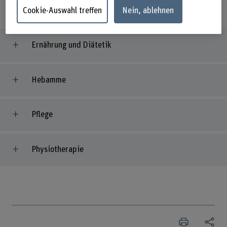
Fachhochschultitel (FH) zu erwerben.
Cookie-Auswahl treffen
Nein, ablehnen
Ernährung und Diätetik
Hebamme
Pflege
Physiotherapie