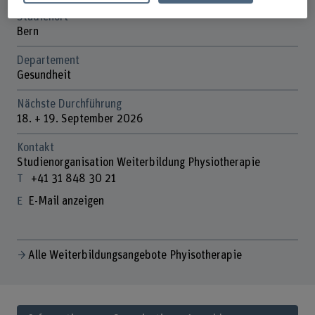
Studienort
Bern
Departement
Gesundheit
Nächste Durchführung
18. + 19. September 2026
Kontakt
Studienorganisation Weiterbildung Physiotherapie
+41 31 848 30 21
E-Mail anzeigen
Alle Weiterbildungsangebote Phyisotherapie