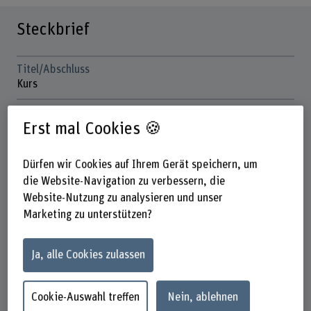
Steckbrief
Titel/Abschluss
Kurs
Dauer
Erst mal Cookies 🍪
2 Kurstage
Unterrichtstage
Dürfen wir Cookies auf Ihrem Gerät speichern, um
Freitag, Samstag
die Website-Navigation zu verbessern, die
Website-Nutzung zu analysieren und unser
Anmeldefrist
14. August 2026
Marketing zu unterstützen?
Kosten
Ja, alle Cookies zulassen
CHF 560
Unterrichtssprache
Cookie-Auswahl treffen
Nein, ablehnen
Deutsch