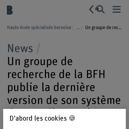
FR
Haute école spécialisée bernoise
...
Un groupe de recherche de la BFH publie la dernière version de son système de vote électronique
News
Un groupe de
recherche de la BFH
publie la dernière
version de son système
de vote électronique
D'abord les cookies 🍪