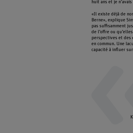
huit ans et je n’avai
«Il existe déjà de n
Berne», explique Sim
pas suffisamment jus
de l’offre ou qu’ell
perspectives et des 
en commun. Une lacun
capacité à influer s
K