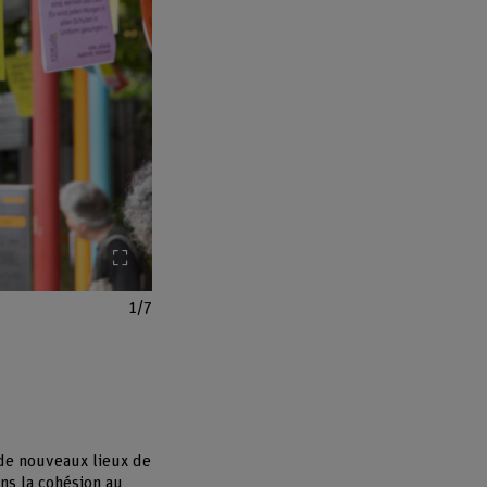
Agrandir l'image
1/7
 de nouveaux lieux de
ns la cohésion au