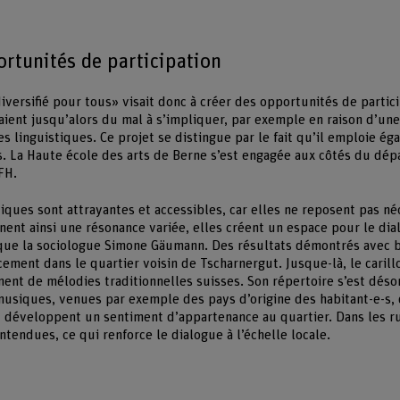
rtunités de participation
iversifié pour tous» visait donc à créer des opportunités de partic
aient jusqu’alors du mal à s’impliquer, par exemple en raison d’une
s linguistiques. Ce projet se distingue par le fait qu’il emploie é
. La Haute école des arts de Berne s’est engagée aux côtés du dé
BFH.
iques sont attrayantes et accessibles, car elles ne reposent pas né
nent ainsi une résonance variée, elles créent un espace pour le dia
ue la sociologue Simone Gäumann. Des résultats démontrés avec b
cement dans le quartier voisin de Tscharnergut. Jusque-là, le carill
ment de mélodies traditionnelles suisses. Son répertoire s’est déso
siques, venues par exemple des pays d’origine des habitant-e-s, q
t développent un sentiment d’appartenance au quartier. Dans les r
ntendues, ce qui renforce le dialogue à l’échelle locale.