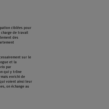
ipation ciblées pour
 charge de travail
galement des
partement
cessairement sur le
logue et la
rio par
on qui y trône
rmais enrichi de
ui voient ainsi leur
ues, on échange au