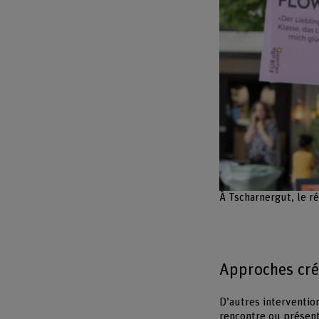
image
À Tscharnergut, le ré
Approches cré
D’autres interventio
rencontre ou présent