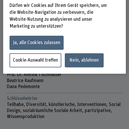
Themenfeld Caring Society
Dürfen wir Cookies auf Ihrem Gerät speichern, um
die Website-Navigation zu verbessern, die
Förderorganisation
Website-Nutzung zu analysieren und unser
Andere
Marketing zu unterstützen?
Laufzeit
11.01.2023 - 30.06.2025
Ja, alle Cookies zulassen
Projektleitung
Prof. Simone Gäumann
Cookie-Auswahl treffen
Nein, ablehnen
Projektmitarbeitende
Prof. Dr. Annina Tischhauser
Beatrice Kaufmann
Dana Pedemonte
Schlüsselwörter
​Teilhabe, ​Diversität, ​künstlerische, Interventionen, ​Social
Design, ​sozialräumliche Soziale Arbeit, ​partizipative,
Wissensproduktion