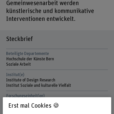
Gemeinwesenarbeit werden
künstlerische und kommunikative
Interventionen entwickelt.
Steckbrief
Beteiligte Departemente
Hochschule der Künste Bern
Soziale Arbeit
Institut(e)
Institute of Design Research
Institut Soziale und kulturelle Vielfalt
Forschungseinheit(en)
Social Design
Erst mal Cookies 🍪
Strategisches Themenfeld