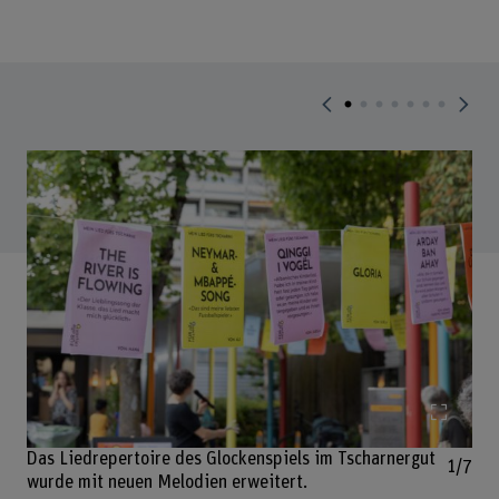
Bild v
Das Liedrepertoire des Glockenspiels im Tscharnergut
1/7
wurde mit neuen Melodien erweitert.