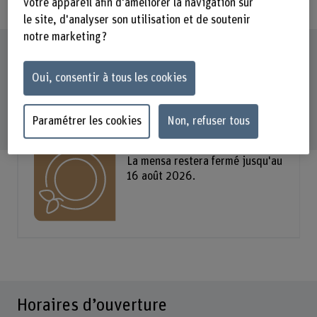
votre appareil afin d'améliorer la navigation sur
le site, d'analyser son utilisation et de soutenir
notre marketing ?
Oui, consentir à tous les cookies
Vendredi, 07.08.2026, 8h15–15h45
S
Paramétrer les cookies
Non, refuser tous
Vacances d'été
La mensa restera fermé jusqu'au
16 août 2026.
Horaires d’ouverture