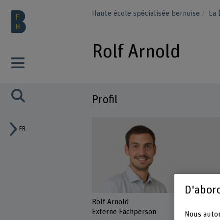
Haute école spécialisée bernoise
La
Rolf Arnold
Profil
FR
D'abord
Rolf Arnold
Externe Fachperson
Nous autor