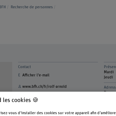
 BFH
Recherche de personnes
Contact
Présen
Mardi
Afficher l'e-mail
Jeudi
www.bfh.ch/fr/rolf-arnold
Adress
Berner
Vice-r
 les cookies 🍪
Vizere
Falken
isez-vous d'installer des cookies sur votre appareil afin d'améliore
3012 B