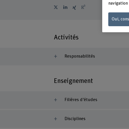
navigation 
Oui, cons
Activités
Responsabilités
Enseignement
Filières d'études
Disciplines