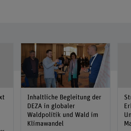
xt
Inhaltliche Begleitung der
St
DEZA in globaler
Er
Waldpolitik und Wald im
Um
Klimawandel
Ma