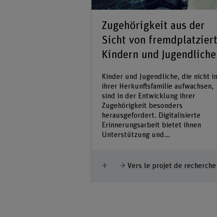
Angebot
Zugehörigkeit aus der
ng
Sicht von fremdplatzier
Kindern und Jugendliche
lschaft und Soziales
hurn hat die Berner
​Kinder und Jugendliche, die nicht i
auftragt, ihr
ihrer Herkunftsfamilie aufwachsen,
 zu evaluieren und
sind in der Entwicklung ihrer
tiertes Konzept für
Zugehörigkeit besonders
tungsfeld...
herausgefordert. Digitalisierte
Erinnerungsarbeit bietet ihnen
Unterstützung und...
ojet de recherche
Afficher plus
Vers le projet de recherche