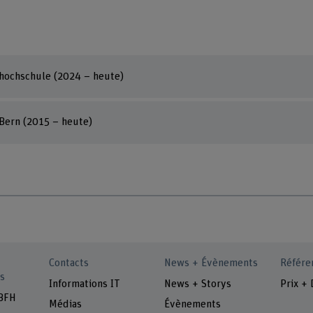
hhochschule (2024 – heute)
 Bern (2015 – heute)
Contacts
News + Évènements
Référe
s
Informations IT
News + Storys
Prix + 
 BFH
Médias
Évènements