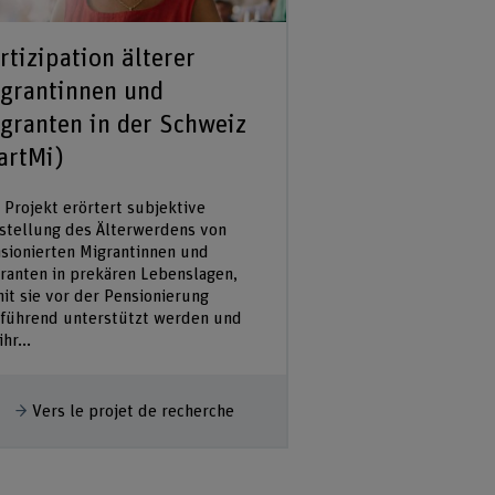
rtizipation älterer
Qualitätsentw
grantinnen und
Sozialpädagog
granten in der Schweiz
Familienbegle
artMi)
Kanton Bern
 Projekt erörtert subjektive
Die Praxis der Sozia
stellung des Älterwerdens von
Familienbegleitung (S
sionierten Migrantinnen und
strukturellen Herau
ranten in prekären Lebenslagen,
konfrontiert. Diese 
it sie vor der Pensionierung
die Qualitätsentwick
lführend unterstützt werden und
Kanton Bern im Konte
ihr...
Afficher plus
Vers le proje
fficher plus
Vers le projet de recherche