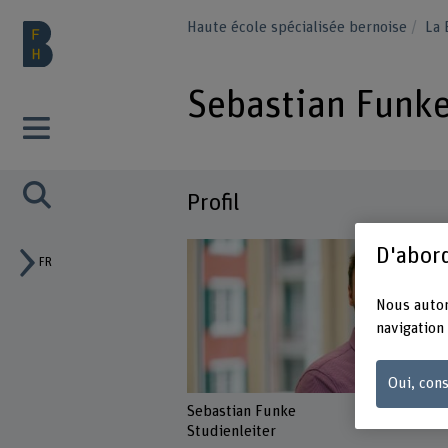
Haute école spécialisée bernoise
La
Sebastian Funk
Profil
D'abord
FR
Nous autor
navigation 
Oui, cons
Sebastian Funke
Studienleiter