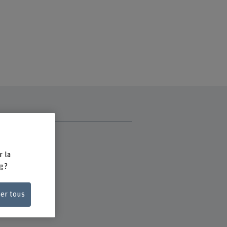
e
 Fachhochschule
r la
reich Pflege
g ?
strasse 10
ern
ser tous