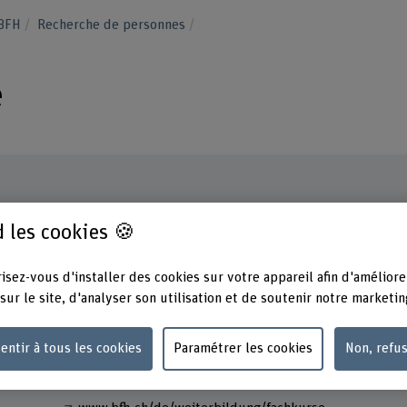
 BFH
Recherche de personnes
e
 les cookies 🍪
Contact
Adress
Berner
+41 31 848 62 68
Santé
isez-vous d'installer des cookies sur votre appareil afin d'améliore
Fachbe
Afficher l'e-mail
sur le site, d'analyser son utilisation et de soutenir notre marketin
Murten
3008 B
www.bfh.ch/fr/sebastian-funke
entir à tous les cookies
Paramétrer les cookies
Non, refu
Liens