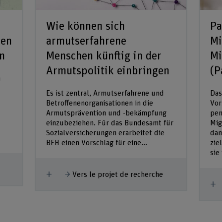
Wie können sich
Pa
ten
armutserfahrene
Mi
n
Menschen künftig in der
Mi
Armutspolitik einbringen
(P
n
Es ist zentral, Armutserfahrene und
Das
Betroffenenorganisationen in die
Vor
Armutsprävention und -bekämpfung
pen
einzubeziehen. Für das Bundesamt für
Mig
Sozialversicherungen erarbeitet die
dam
BFH einen Vorschlag für eine...
zie
sie 
Afficher plus
Vers le projet de recherche
A