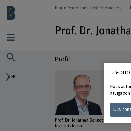
Haute école spécialisée bernoise
La
Prof. Dr. Jonath
Profil
D'abord
FR
Nous autor
navigation 
Oui, cons
Prof. Dr. Jonathan Bennett
Institutsleiter