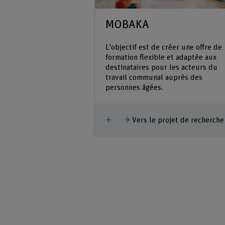
MOBAKA
aciliter l'accès des
L'objectif est de créer une offre de
aux possibilités
formation flexible et adaptée aux
communautés en ligne
destinataires pour les acteurs du
ombre croissant de
travail communal auprès des
our faire progresser
personnes âgées.
Afficher plus
Vers le projet de recherche
ojet de recherche