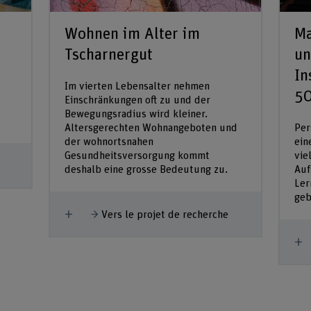
Wohnen im Alter im
Ma
Tscharnergut
un
In
Im vierten Lebensalter nehmen
50
Einschränkungen oft zu und der
Bewegungsradius wird kleiner.
Altersgerechten Wohnangeboten und
Per
der wohnortsnahen
ein
Gesundheitsversorgung kommt
vie
deshalb eine grosse Bedeutung zu.
Auf
Ler
geb
Afficher plus
Vers le projet de recherche
A