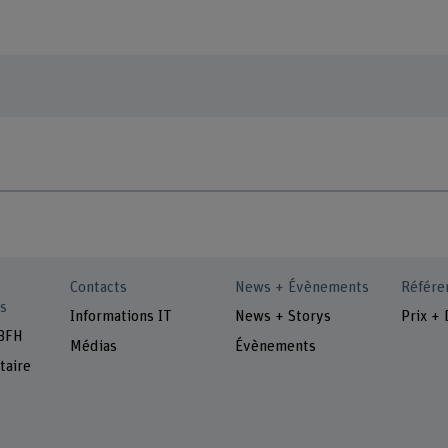
Contacts
News + Évènements
Référe
s
Informations IT
News + Storys
Prix + 
 BFH
Médias
Évènements
taire