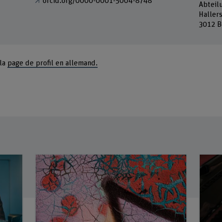
orcid.org/0000-0001-5004-8748
Abteil
Haller
3012 B
 la
page de profil en allemand.