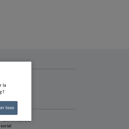
ce
r la
di
g ?
di matin
ser tous
e
 Fachhochschule
 social