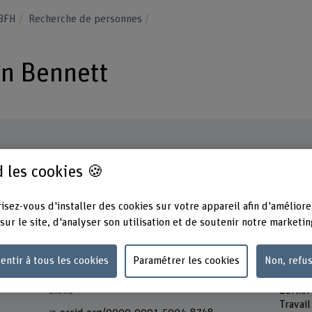
 BFH
Recherche de personnes
an Bennett
 les cookies 🍪
Contact
Présen
Lundi
+41 31 848 37 25
isez-vous d'installer des cookies sur votre appareil afin d'améliore
Mardi
Mercre
sur le site, d'analyser son utilisation et de soutenir notre marketin
Afficher l'e-mail
Jeudi
Vendre
www.bfh.ch/fr/jonathan-bennett
entir à tous les cookies
Paramétrer les cookies
Non, refu
Adress
Liens
Berner
Travail