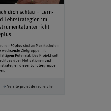
ch dich schlau – Lern-
TAO
d Lehrstrategien im
Le project vise à faci
strumentalunterricht
personnes âgeées aux
offertes par les com
plus
et à profiter du nom
personnes âgées pour
sonen 50plus sind an Musikschulen
des projets non...
e wachsende Zielgruppe mit
lfältigem Potenzial. Das Projekt soll
schluss über Motivationen und
Afficher plus
Vers le proje
nstrategien dieser Schülergruppe
en.
fficher plus
Vers le projet de recherche