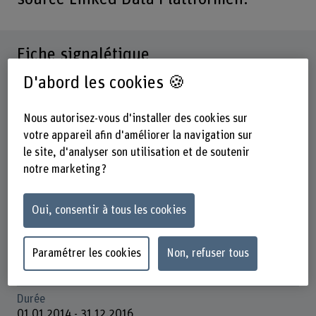
Fiche signalétique
D'abord les cookies 🍪
Départements participants
Technique et informatique
Nous autorisez-vous d'installer des cookies sur
Gestion
votre appareil afin d'améliorer la navigation sur
le site, d'analyser son utilisation et de soutenir
Institut(s)
Institute for Public Sector Transformation
notre marketing ?
Unité(s) de recherche
Oui, consentir à tous les cookies
IDAS / Business Information Systems Engineering (BISE)
Data and Infrastructure
Paramétrer les cookies
Non, refuser tous
Organisation d'encouragement
Europäische Union
Durée
01.01.2014 - 31.12.2016