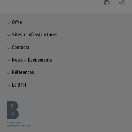
Offre
Sites + Infrastructures
Contacts
News + Évènements
Références
La BFH