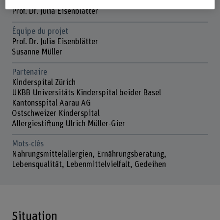
Direction du projet
Prof. Dr. Julia Eisenblätter
Équipe du projet
Prof. Dr. Julia Eisenblätter
Susanne Müller
Partenaire
Kinderspital Zürich
UKBB Universitäts Kinderspital beider Basel
Kantonsspital Aarau AG
Ostschweizer Kinderspital
Allergiestiftung Ulrich Müller-Gier
Mots-clés
Nahrungsmittelallergien, Ernährungsberatung,
Lebensqualität, Lebenmittelvielfalt, Gedeihen
Situation