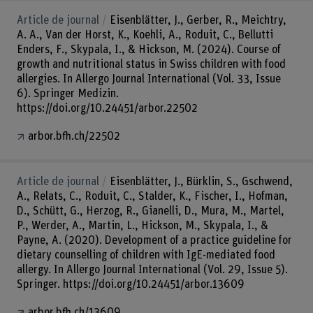
Article de journal
Eisenblätter, J., Gerber, R., Meichtry,
A. A., Van der Horst, K., Koehli, A., Roduit, C., Bellutti
Enders, F., Skypala, I., & Hickson, M. (2024). Course of
growth and nutritional status in Swiss children with food
allergies. In Allergo Journal International (Vol. 33, Issue
6). Springer Medizin.
https://doi.org/10.24451/arbor.22502
arbor.bfh.ch/22502
Article de journal
Eisenblätter, J., Bürklin, S., Gschwend,
A., Relats, C., Roduit, C., Stalder, K., Fischer, I., Hofman,
D., Schütt, G., Herzog, R., Gianelli, D., Mura, M., Martel,
P., Werder, A., Martin, L., Hickson, M., Skypala, I., &
Payne, A. (2020). Development of a practice guideline for
dietary counselling of children with IgE-mediated food
allergy. In Allergo Journal International (Vol. 29, Issue 5).
Springer. https://doi.org/10.24451/arbor.13609
arbor.bfh.ch/13609