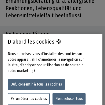
Ernährungsberatung u. a. allergische
Reaktionen, Lebensqualität und
Lebensmittelvielfalt beeinflusst.
Fiche signalétique
D'abord les cookies 🍪
Départements participants
Santé
Nous autorisez-vous d'installer des cookies sur
votre appareil afin d'améliorer la navigation sur
Institut(s)
le site, d'analyser son utilisation et de soutenir
Nutrition et diététique
notre marketing ?
Organisation d'encouragement
Autres
Oui, consentir à tous les cookies
Durée
01.10.2018 - 31.12.2022
Paramétrer les cookies
Non, refuser tous