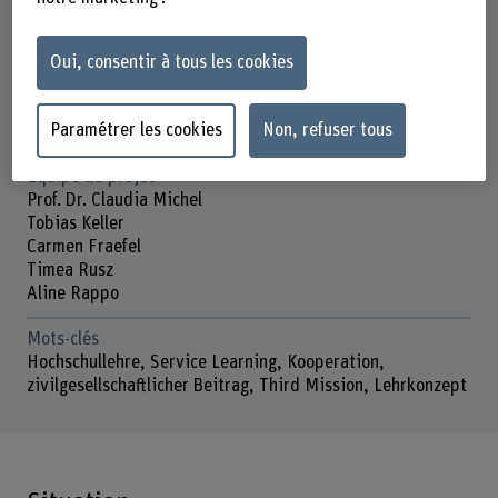
Durée
Oui, consentir à tous les cookies
01.12.2022 - 28.02.2025
Direction du projet
Paramétrer les cookies
Non, refuser tous
Prof. Dr. Judith Studer
Équipe du projet
Prof. Dr. Claudia Michel
Tobias Keller
Carmen Fraefel
Timea Rusz
Aline Rappo
Mots-clés
Hochschullehre, Service Learning, Kooperation,
zivilgesellschaftlicher Beitrag, Third Mission, Lehrkonzept