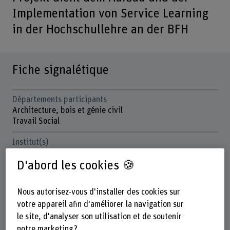
Implementation von Service Learning
in der Hochschullehre an der BFH
Fiche signalétique
Départements participants
Architecture, bois et génie civil
Travail Social
Institut(s)
Institut de didactique spécialisée, développement de la
D'abord les cookies 🍪
profession et transformation numérique
Champ thématique stratégique
Nous autorisez-vous d'installer des cookies sur
Champ thématique "Développement durable"
votre appareil afin d'améliorer la navigation sur
Organisation d'encouragement
le site, d'analyser son utilisation et de soutenir
BFH
notre marketing ?