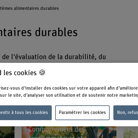
tèmes alimentaires durables
taires durables
de l'évaluation de la durabilité, du
ateurs* et de la sociologie de
 les cookies 🍪
mentation sont essentiels pour identifier des
système alimentaire et les aider à percer.
isez-vous d'installer des cookies sur votre appareil afin d'améliore
sur le site, d'analyser son utilisation et de soutenir notre marketin
cherche:
entir à tous les cookies
Paramétrer les cookies
Non, refu
Comportement des
So