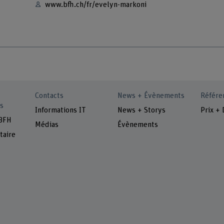
www.bfh.ch/fr/evelyn-markoni
Contacts
News + Évènements
Référe
s
Informations IT
News + Storys
Prix + 
 BFH
Médias
Évènements
taire