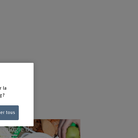
r la
g ?
ser tous
ciologie de