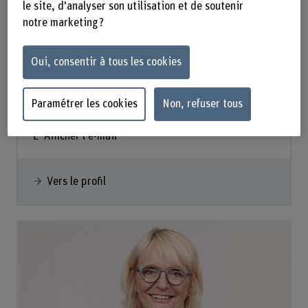
le site, d'analyser son utilisation et de soutenir
notre marketing ?
Prof. Dr. Jonathan Bennett
Oui, consentir à tous les cookies
Institutsleiter
Paramétrer les cookies
Non, refuser tous
+41 31 848 37 25
Afficher l'e-mail
Vers le profil