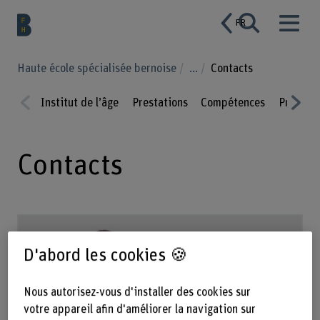
FR
Haute école spécialisée bernoise
...
Contacts
Institut de l’âge
Prestations
Compétences
Projets
Prev
Nex
ious
t
Contacts
D'abord les cookies 🍪
Nous autorisez-vous d'installer des cookies sur
votre appareil afin d'améliorer la navigation sur