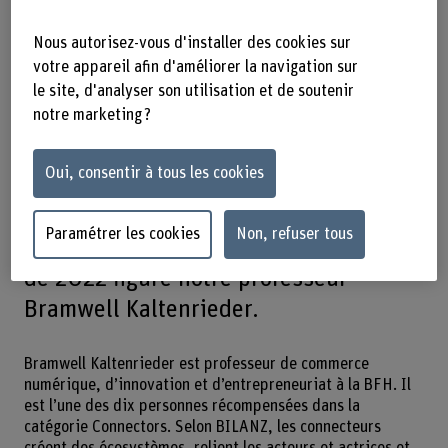
31.08.2022
Ces Suisses qui font
Nous autorisez-vous d'installer des cookies sur
avancer la numérisation : le magazine
votre appareil afin d'améliorer la navigation sur
économique BILANZ a désigné, en
le site, d'analyser son utilisation et de soutenir
notre marketing ?
collaboration avec HANDELSZEITUNG,
PME et digitalswitzerland, les 100
Oui, consentir à tous les cookies
personnes les plus influentes de la
numérisation en Suisse. Parmi ces «
Paramétrer les cookies
Non, refuser tous
Digital Shapers » les plus importants
de 2022 figure notre professeur
Bramwell Kaltenrieder.
Bramwell Kaltenrieder est professeur de commerce
numérique, d’innovation et d’entrepreneuriat à la BFH. Il
est l’une des dix personnes récompensées dans la
catégorie Connectors. Selon BILANZ, les connecteurs
créent des écosystèmes, relient les acteurs et actrices et