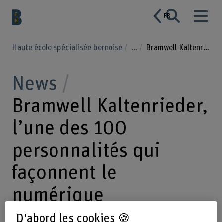
FR
Haute école spécialisée bernoise
...
Bramwell Kaltenrieder, l’une des 100 personnalités qui façonnent le numérique
News
Bramwell Kaltenrieder,
l’une des 100
personnalités qui
façonnent le
numérique
D'abord les cookies 🍪