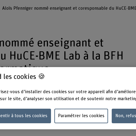
 nommé enseignant et
du HuCE-BME Lab à la BFH
formatique
 les cookies 🍪
isez-vous d'installer des cookies sur votre appareil afin d'améliore
 février 2024, Aloïs Pfenniger enseigne la
sur le site, d'analyser son utilisation et de soutenir notre marketin
n du domaine Mécatronique et technique des
le | Robotique). Il met son expertise au
entir à tous les cookies
Paramétrer les cookies
Non, refu
ais aussi du HuCE-BME Lab, dont il est le