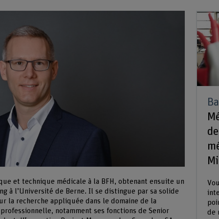
Ba
Mé
de
mé
Mi
ique et technique médicale à la BFH, obtenant ensuite un
Vou
 à l’Université de Berne. Il se distingue par sa solide
int
ur la recherche appliquée dans le domaine de la
poi
e professionnelle, notamment ses fonctions de Senior
de 