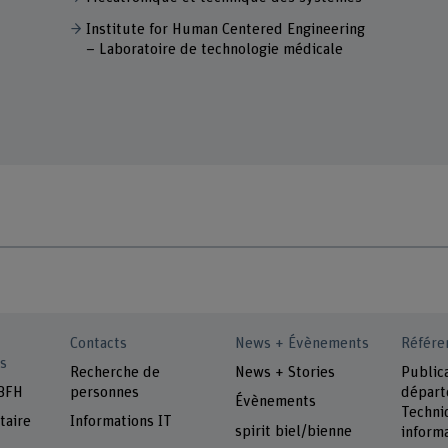
Institute for Human Centered Engineering
– Laboratoire de technologie médicale
Contacts
News + Évènements
Référe
s
Recherche de
News + Stories
Public
 BFH
personnes
dépar
Évènements
Techni
taire
Informations IT
spirit biel/bienne
inform