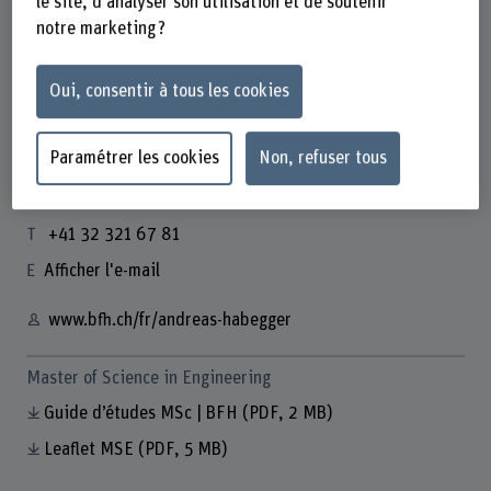
le site, d'analyser son utilisation et de soutenir
Leiter Studiengang Data Engineering
notre marketing ?
+41 32 321 64 92
Afficher l'e-mail
Oui, consentir à tous les cookies
www.bfh.ch/fr/juergen-vogel
Paramétrer les cookies
Non, refuser tous
Prof. Andreas Habegger
Leiter Master of Science Engineering
+41 32 321 67 81
Afficher l'e-mail
www.bfh.ch/fr/andreas-habegger
Master of Science in Engineering
Guide d’études MSc | BFH
(PDF, 2 MB)
Leaflet MSE
(PDF, 5 MB)