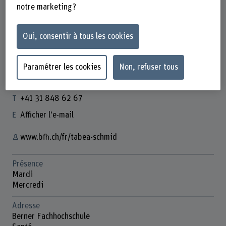
notre marketing ?
Oui, consentir à tous les cookies
Tabea Schmid
Wissenschaftliche Assistentin
Paramétrer les cookies
Non, refuser tous
Contact
+41 31 848 62 67
Afficher l'e-mail
www.bfh.ch/fr/tabea-schmid
Présence
Mardi
Mercredi
Adresse
Berner Fachhochschule