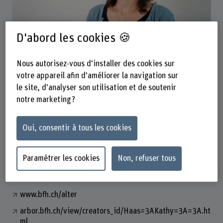
D'abord les cookies 🍪
Kathy Haas
Wissenschaftliche Mitarbeiterin
Nous autorisez-vous d'installer des cookies sur
votre appareil afin d'améliorer la navigation sur
le site, d'analyser son utilisation et de soutenir
Contact
notre marketing ?
+41 31 848 46 08
Oui, consentir à tous les cookies
Afficher l'e-mail
www.bfh.ch/fr/kathy-haas
Paramétrer les cookies
Non, refuser tous
Liens
www.bfh.ch/alter
arbor.bfh.ch/view/creators_id/Haas=3AKathy=3A=3A.ht
ml