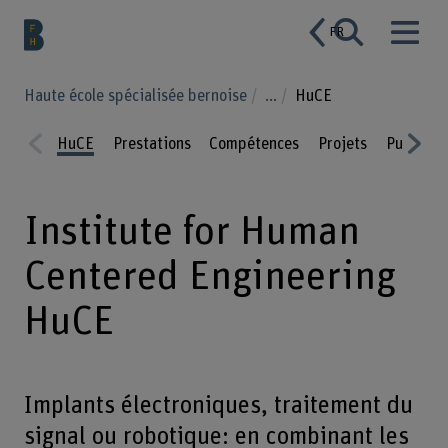
FR
Haute école spécialisée bernoise
...
HuCE
HuCE
Prestations
Compétences
Projets
Publicat
Prev
Nex
ious
t
Institute for Human
Centered Engineering
HuCE
Implants électroniques, traitement du
signal ou robotique: en combinant les