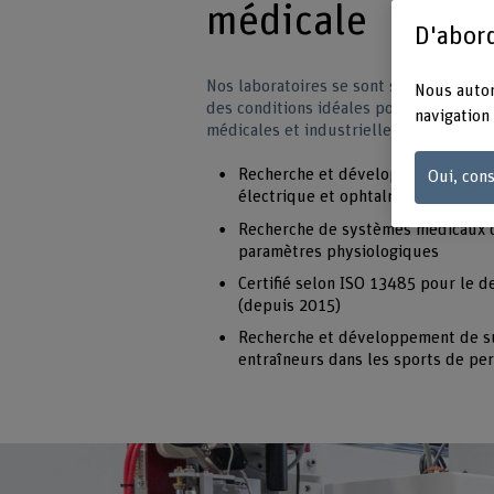
médicale
D'abord
Nos laboratoires se sont spécialisés da
Nous autor
des conditions idéales pour le dévelo
navigation 
médicales et industrielles à caractère i
Recherche et développement de sy
Oui, cons
électrique et ophtalmologie
Recherche de systèmes médicaux d
paramètres physiologiques
Certifié selon ISO 13485 pour le d
(depuis 2015)
Recherche et développement de sur
entraîneurs dans les sports de pe