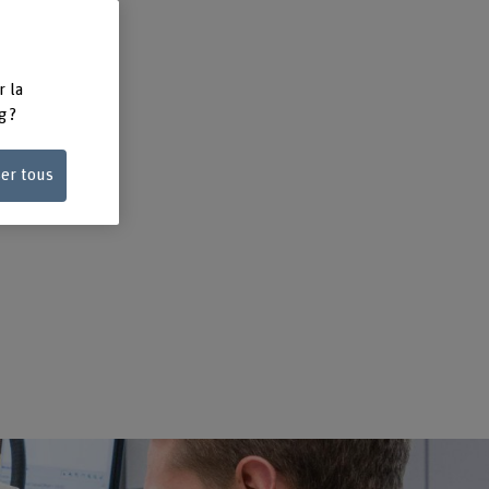
r la
g ?
ser tous