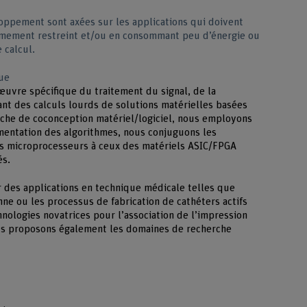
oppement sont axées sur les applications qui doivent
êmement restreint et/ou en consommant peu d’énergie ou
 calcul.
que
uvre spécifique du traitement du signal, de la
ant des calculs lourds de solutions matérielles basées
oche de coconception matériel/logiciel, nous employons
émentation des algorithmes, nous conjuguons les
des microprocesseurs à ceux des matériels ASIC/FPGA
és.
r des applications en technique médicale telles que
ne ou les processus de fabrication de cathéters actifs
nologies novatrices pour l’association de l’impression
ous proposons également les domaines de recherche