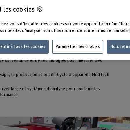
 les cookies 🍪
ns différentes technologies d'ingénierie et créent ainsi
isez-vous d'installer des cookies sur votre appareil afin d'améliore
ppement et la recherche compétents d'applications
sur le site, d'analyser son utilisation et de soutenir notre marketin
nterdisciplinaire.
stèmes et technologies diagnostiques en physiologie
entir à tous les cookies
Paramétrer les cookies
Non, refu
e surveillance et de technologies pour mesurer des
esign, la production et le Life-Cycle d’appareils MedTech
veillance et systèmes d’analyse pour soutenir les
rformance