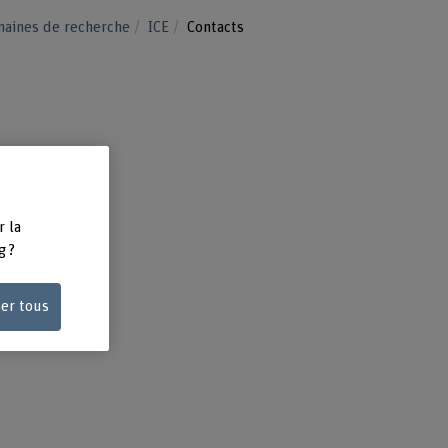
aines de recherche
ICE
Contacts
r la
g ?
ser tous