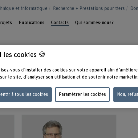
hnique et informatique
Recherche + Prestations pour tiers
Dom
rojets
Publications
Contacts
Qui sommes-nous?
 les cookies 🍪
isez-vous d'installer des cookies sur votre appareil afin d'améliore
 directement avec nos spécialistes lors de
sur le site, d'analyser son utilisation et de soutenir notre marketin
entir à tous les cookies
Paramétrer les cookies
Non, refu
ering ICE