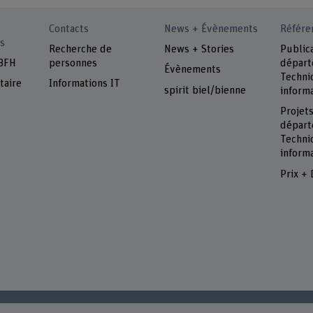
Contacts
News + Évènements
Référe
s
Recherche de
News + Stories
Public
 BFH
personnes
dépar
Évènements
Techni
taire
Informations IT
spirit biel/bienne
inform
Projet
dépar
Techni
inform
Prix + 