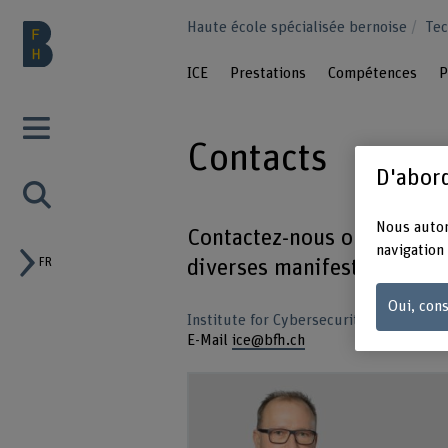
Haute école spécialisée bernoise
Tec
ICE
Prestations
Compétences
P
Contacts
D'abord
Nous autor
Contactez-nous ou discutez
navigation 
FR
diverses manifestations.
Oui, cons
Institute for Cybersecurity and Engine
E-Mail
ice@bfh.ch