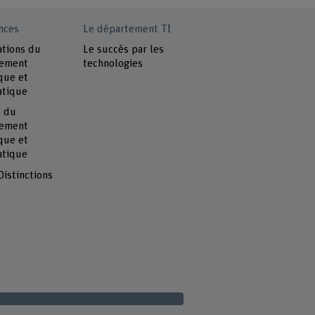
nces
Le département TI
ations du
Le succès par les
tement
technologies
que et
atique
s du
tement
que et
atique
Distinctions