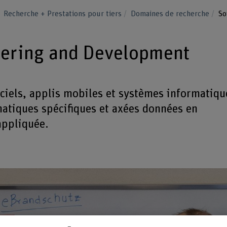
Recherche + Prestations pour tiers
Domaines de recherche
So
eering and Development
ciels, applis mobiles et systèmes informatiqu
atiques spécifiques et axées données en
appliquée.