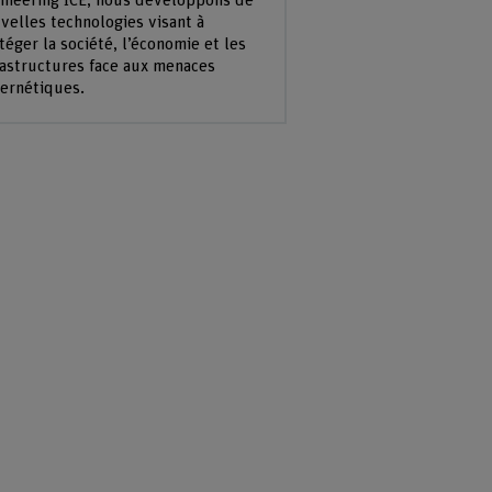
ineering ICE, nous développons de
velles technologies visant à
téger la société, l’économie et les
rastructures face aux menaces
ernétiques.