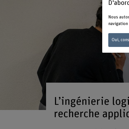
D'abord
Nous autor
navigation 
Oui, cons
L’ingénierie log
recherche appli