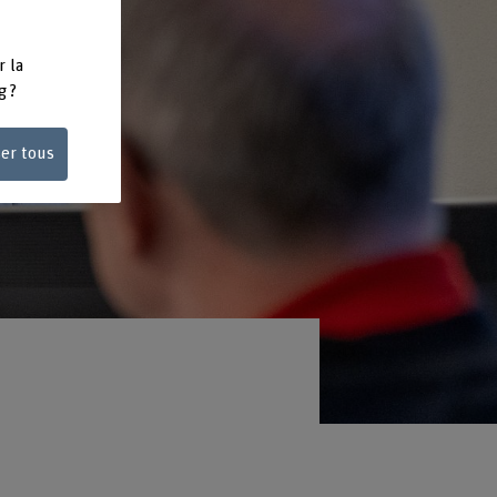
r la
g ?
ser tous