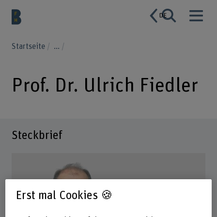
DE
Startseite
...
Prof. Dr. Ulrich Fiedler
Steckbrief
Erst mal Cookies 🍪