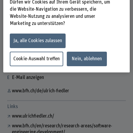
Dürfen wir Cookies auf Ihrem Gerät speichern, um
die Website-Navigation zu verbessern, die
Website-Nutzung zu analysieren und unser
Marketing zu unterstützen?
Prof. Dr. Ulrich Fiedler
Dozent
Ja, alle Cookies zulassen
Kontakt
Cookie-Auswahl treffen
Nein, ablehnen
+41 32 321 63 29
E-Mail anzeigen
www.bfh.ch/de/ulrich-fiedler
Links
www.ulrichfiedler.ch/
www.bfh.ch/en/research/research-areas/software-
engineering-development/