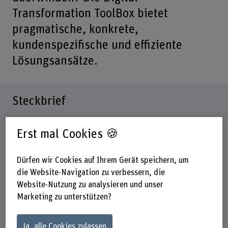
Transformation ToolBox bietet
pragmatische, konkrete,
kundenspezifische und effiziente
Lösungsansätze.
Steckbrief
Beteiligte Departemente
Erst mal Cookies 🍪
Architektur, Holz und Bau
Technik und Informatik
Dürfen wir Cookies auf Ihrem Gerät speichern, um
Institut(e)
die Website-Navigation zu verbessern, die
Institut für digitale Bau- und Holzwirtschaft IDBH
Website-Nutzung zu analysieren und unser
Institute for Data Applications and Security (IDAS)
Marketing zu unterstützen?
Forschungseinheit(en)
IDAS / Management Science, Innovation, Sustainability
Ja, alle Cookies zulassen