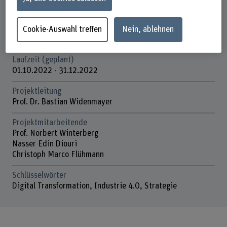
and Entrepreneurship (MSIE)
Förderorganisation
Cookie-Auswahl treffen
Nein, ablehnen
BFH
Laufzeit (geplant)
01.10.2022 - 31.12.2022
Projektleitung
Prof. Dr. Bastian Widenmayer
Projektmitarbeitende
Prof. Norbert Winterberg
Nasser Edin Diouri
Christoph Marco Flühmann
Schlüsselwörter
Digital Transformation, Industrie 4.0, Strategie