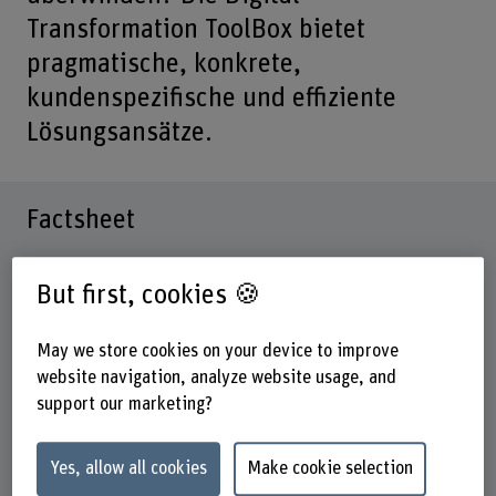
Transformation ToolBox bietet
pragmatische, konkrete,
kundenspezifische und effiziente
Lösungsansätze.
Factsheet
Schools involved
But first, cookies 🍪
School of Architecture, Wood and Civil Engineering
School of Engineering and Computer Science
May we store cookies on your device to improve
Institute(s)
website navigation, analyze website usage, and
Institute for Digital Construction and Wood Industry IDBH
support our marketing?
Institute for Data Applications and Security (IDAS)
Research unit(s)
Yes, allow all cookies
Make cookie selection
IDAS / Management Science, Innovation, Sustainability