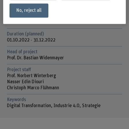
and Entrepreneurship (MSIE)
No, reject all
Funding organisation
BFH
Duration (planned)
01.10.2022 - 31.12.2022
Head of project
Prof. Dr. Bastian Widenmayer
Project staff
Prof. Norbert Winterberg
Nasser Edin Diouri
Christoph Marco Flühmann
Keywords
Digital Transformation, Industrie 4.0, Strategie