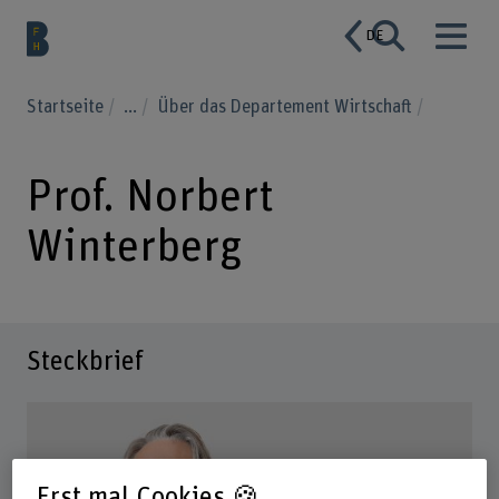
DE
Startseite
...
Über das Departement Wirtschaft
Prof. Norbert
Winterberg
Steckbrief
Erst mal Cookies 🍪