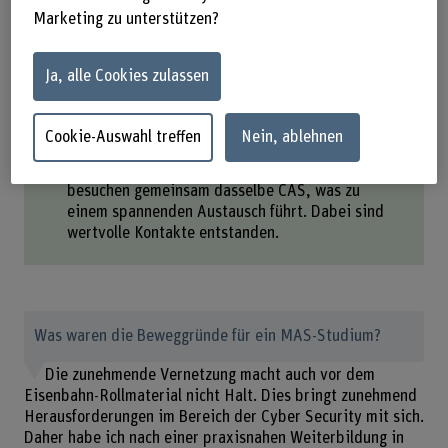
Marketing zu unterstützen?
Viele Dozent*innen arbeiten hauptberuflich in
der Industrie oder bei Behörden und bringen
jeweils aktuelle Beispiele aus dem Berufsalltag
Ja, alle Cookies zulassen
mit.
Das Gelernte liess sich schon während des
Studiums direkt bei der täglichen Arbeit
Cookie-Auswahl treffen
Nein, ablehnen
einbringen.
Personen aus komplett verschiedenen Branchen
besuchen gemeinsam dasselbe CAS, was zu
einem spannenden Austausch führt. Dabei sind
wertvolle Kontakte entstanden.
Was waren die Beweggründe für ein MAS-Studium?
Die zunehmende Vernetzung macht auch vor dem
Eisenbahn-Rollmaterial nicht Halt. Dies bringt zunehmend
Herausforderungen im Bereich der Cyber Security mit sich.
Daher habe ich nach einer praxisnahen Weiterbildung in