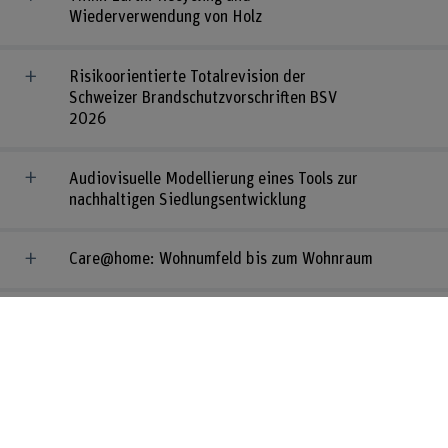
Wiederverwendung von Holz
Risikoorientierte Totalrevision der
Schweizer Brandschutzvorschriften BSV
2026
Audiovisuelle Modellierung eines Tools zur
nachhaltigen Siedlungsentwicklung
Care@home: Wohnumfeld bis zum Wohnraum
2Minutes4Future
PROSPLIGN
ÖkoPfahl