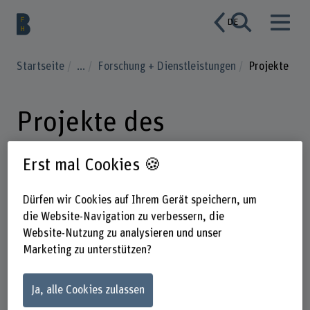
DE
Startseite
...
Forschung + Dienstleistungen
Projekte
Projekte des
Departements
Erst mal Cookies 🍪
Architektur, Holz und
Dürfen wir Cookies auf Ihrem Gerät speichern, um
Bau
die Website-Navigation zu verbessern, die
Website-Nutzung zu analysieren und unser
Marketing zu unterstützen?
Ja, alle Cookies zulassen
Suchbegriff eingeben