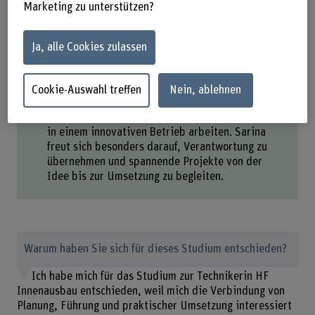
Marketing zu unterstützen?
praxisnahe Coachings konnte sie ihr Wissen
direkt anwenden und vertiefen.
Der enge Zusammenhalt in der Klasse war etwas
Ja, alle Cookies zulassen
Besonderes für die gelernte Schreinerin. Sie
haben voneinander gelernt, sich gegenseitig
unterstützt und gemeinsam Herausforderungen
Cookie-Auswahl treffen
Nein, ablehnen
gemeistert – im Unterricht und darüber hinaus.
Nach dem Studium möchte sie als Projektleiterin
in einem innovativen Betrieb arbeiten. Sarina
freut sich besonders darauf, Verantwortung zu
übernehmen und spannende Projekte von der
Idee bis zur Umsetzung zu begleiten.
Warum haben Sie sich für dieses Studium entschieden?
Ich habe mich für das Studium zur Technikerin HF
Innenausbau entschieden, weil mich die Verbindung von
Planung, Führung und praktischer Umsetzung interessiert