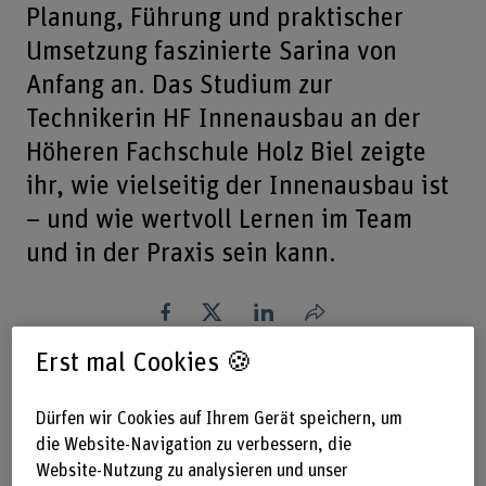
Planung, Führung und praktischer
Umsetzung faszinierte Sarina von
Anfang an. Das Studium zur
Technikerin HF Innenausbau an der
Höheren Fachschule Holz Biel zeigte
ihr, wie vielseitig der Innenausbau ist
– und wie wertvoll Lernen im Team
und in der Praxis sein kann.
Teilen
Erst mal Cookies 🍪
Das Wichtigste in Kürze
Dürfen wir Cookies auf Ihrem Gerät speichern, um
die Website-Navigation zu verbessern, die
Die Praxisorientierung war für Sarina
Website-Nutzung zu analysieren und unser
entscheidend. Durch reale Projekte und