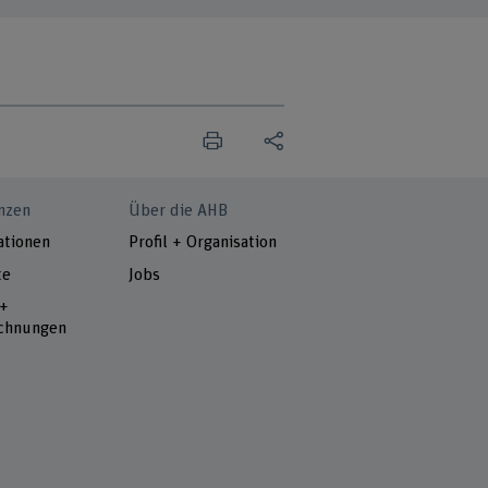
nzen
Über die AHB
ationen
Profil + Organisation
te
Jobs
 +
chnungen