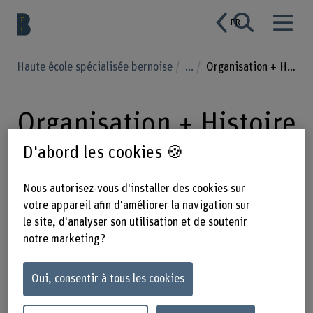
FR
Haute école spécialisée bernoise
...
Organisation + Histoire
Organisation + Histoire
D'abord les cookies 🍪
L’École supérieure du Bois Bienne est
Nous autorisez-vous d'installer des cookies sur
affiliée au département Architecture,
votre appareil afin d'améliorer la navigation sur
le site, d'analyser son utilisation et de soutenir
bois et génie civil de la Haute école
notre marketing ?
spécialisée bernoise BFH. Grâce à
l’union de ces ressources, le Centre de
Oui, consentir à tous les cookies
compétence et d’innovation Bois
Bienne connait un rayonnement