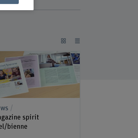
ews
gazine spirit
el/bienne