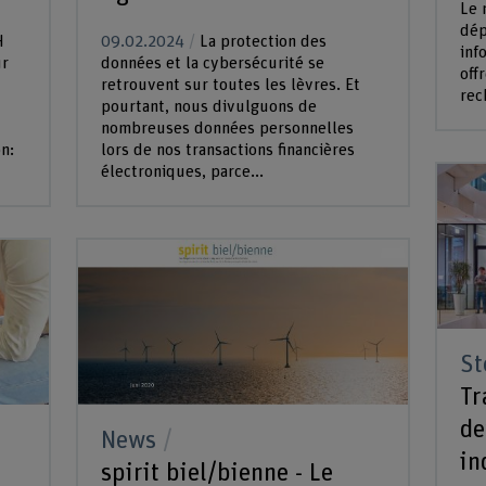
Le 
dép
H
09.02.2024
La protection des
inf
ur
données et la cybersécurité se
off
retrouvent sur toutes les lèvres. Et
rec
pourtant, nous divulguons de
nombreuses données personnelles
n:
lors de nos transactions financières
électroniques, parce...
St
Tr
de
News
in
spirit biel/bienne - Le