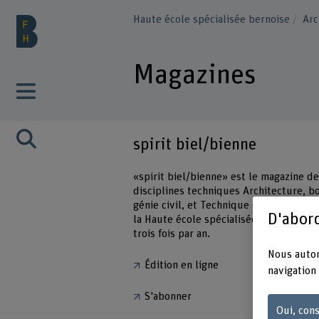
Haute école spécialisée bernoise
Arc
Magazines
spirit biel/bienne
«spirit biel/bienne» est le magazine d
disciplines techniques Architecture, bo
génie civil, et Technique et informatiq
D'abord
la Haute école spécialisée bernoise. Il 
trois fois par an.
Nous autor
Édition en ligne
navigation 
S'abonner
Oui, cons