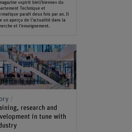
magazine «spirit biel/bienne» du
artement Technique et
ormatique paraît deux fois par an. Il
re un aperçu de l’actualité dans la
herche et l’enseignement.
ory
aining, research and
velopment in tune with
dustry