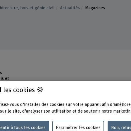
hitecture, bois et génie civil
Actualités
Magazines
es
is et
ue de
 les cookies 🍪
paraît
isez-vous d'installer des cookies sur votre appareil afin d'améliore
sur le site, d'analyser son utilisation et de soutenir notre marketin
entir à tous les cookies
Paramétrer les cookies
Non, refu