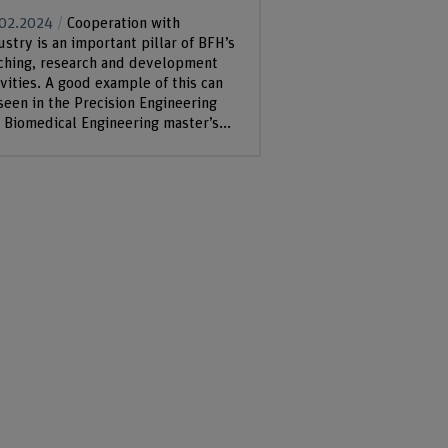
02.2024
Cooperation with
ustry is an important pillar of BFH’s
ching, research and development
ivities. A good example of this can
seen in the Precision Engineering
 Biomedical Engineering master’s...