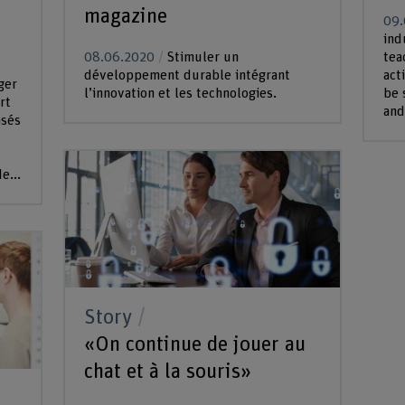
magazine
09.
ind
08.06.2020
Stimuler un
tea
développement durable intégrant
act
éger
l’innovation et les technologies.
be 
rt
and
asés
e...
Story
«On continue de jouer au
chat et à la souris»