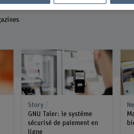
gazines
Story
N
GNU Taler: le système
Ma
sécurisé de paiement en
bi
ligne